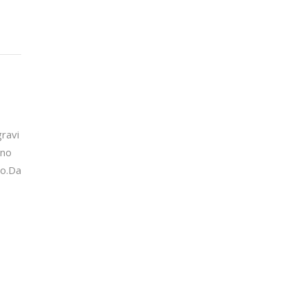
gravi
ono
so.Da