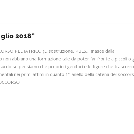
uglio 2018”
CCORSO PEDIATRICO (Disostruzione, PBLS,…)nasce dalla
 non abbiano una formazione tale da poter far fronte a piccoli o 
ssurdo se pensiamo che proprio i genitori e le figure che trascorr
ntali nei primi attimi in quanto 1° anello della catena del soccor
 SOCCORSO.