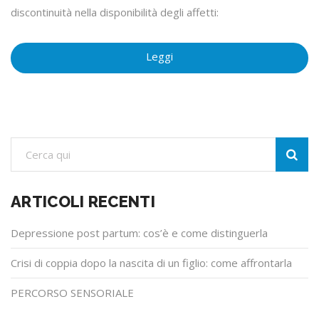
discontinuità nella disponibilità degli affetti:
Leggi
“ADOZIONE
E
ATTACCAMENTO:
la
ristrutturazione
progressiva
delle
forme
ARTICOLI RECENTI
di
Depressione post partum: cos’è e come distinguerla
attaccamento”
Crisi di coppia dopo la nascita di un figlio: come affrontarla
PERCORSO SENSORIALE